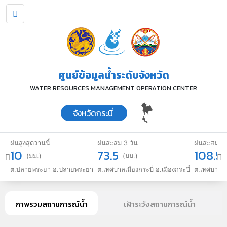
ศูนย์ข้อมูลน้ำระดับจังหวัด
WATER RESOURCES MANAGEMENT OPERATION CENTER
จังหวัด
กระบี่
ฝนสูงสุดวานนี้
ฝนสะสม 3 วัน
ฝนสะสม 7 
10
73.5
108.5
(มม.)
(มม.)
ต.ปลายพระยา อ.ปลายพระยา
ต.เทศบาลเมืองกระบี่ อ.เมืองกระบี่
ต.เทศบาลเมื
ภาพรวมสถานการณ์น้ำ
เฝ้าระวังสถานการณ์น้ำ